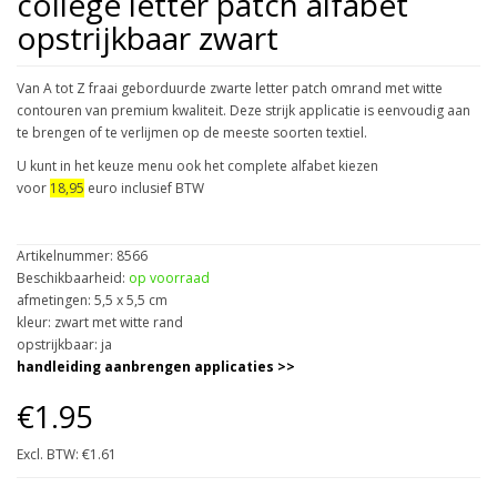
college letter patch alfabet
opstrijkbaar zwart
Van A tot Z fraai geborduurde zwarte letter patch omrand met witte
contouren van premium kwaliteit. Deze strijk applicatie is eenvoudig aan
te brengen of te verlijmen op de meeste soorten textiel.
U kunt in het keuze menu ook het complete alfabet kiezen
voor
18,95
euro inclusief BTW
Artikelnummer: 8566
Beschikbaarheid:
op voorraad
afmetingen: 5,5 x 5,5 cm
kleur: zwart met witte rand
opstrijkbaar: ja
handleiding aanbrengen applicaties >>
€1.95
Excl. BTW: €1.61