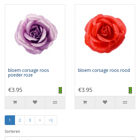
bloem corsage roos
bloem corsage roos rood
poeder roze
€3.95
€3.95
1
2
3
>
>|
Sorteren