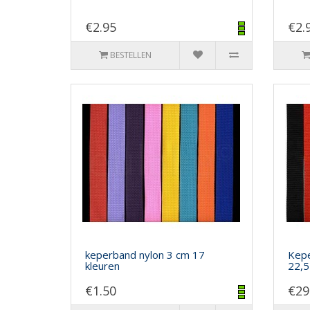
€2.95
€2.
BESTELLEN
keperband nylon 3 cm 17
Kepe
kleuren
22,5
€1.50
€29