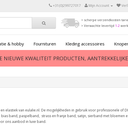
+31(0)299727017
Mijn Account
Verl
> scherpe verzendkosten tari
> Verwachte levertijd
1-2
wer
tie & hobby
Fournituren
Kleding accessoires
Knopen
ZE NIEUWE KWALITEIT PRODUCTEN, AANTREKKELIJKE 
 elastiek van eulalie.nl. De mogelijkheden in gebruik voor professionele of DIY
on bias band, paspelband, strass en franje band, satijn, sierband met bloemen 
door ons aanbod in luxe band.