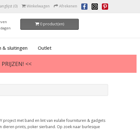
anglijst (0)
Winkelwagen
Afrekenen
even
0 product(en)
kdagen
 & sluitingen
Outlet
PRIJZEN! <<
 project met band en lint van eulalie fournituren & gadgets
en dieren prints, poker sierband. Op zoek naar burlesque