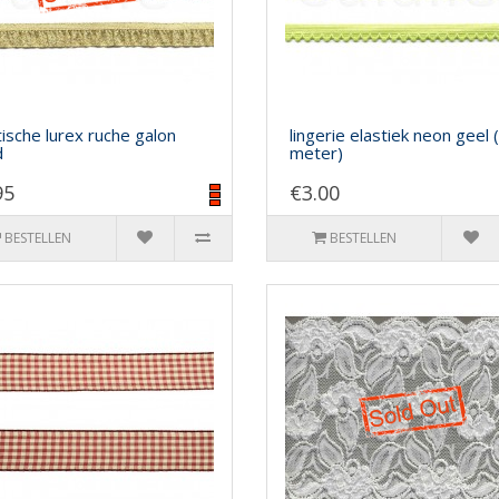
tische lurex ruche galon
lingerie elastiek neon geel 
d
meter)
95
€3.00
BESTELLEN
BESTELLEN