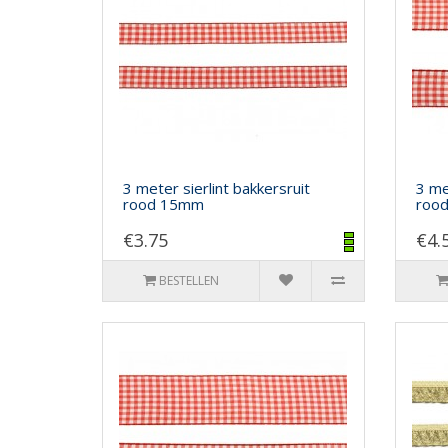
3 meter sierlint bakkersruit
3 me
rood 15mm
roo
€3.75
€4.
BESTELLEN