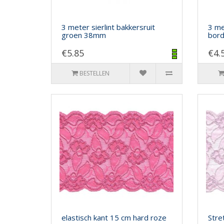
3 meter sierlint bakkersruit
3 me
groen 38mm
bor
€5.85
€4.
BESTELLEN
elastisch kant 15 cm hard roze
Stre