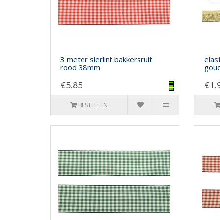
3 meter sierlint bakkersruit
elas
rood 38mm
gou
€5.85
€1.
BESTELLEN