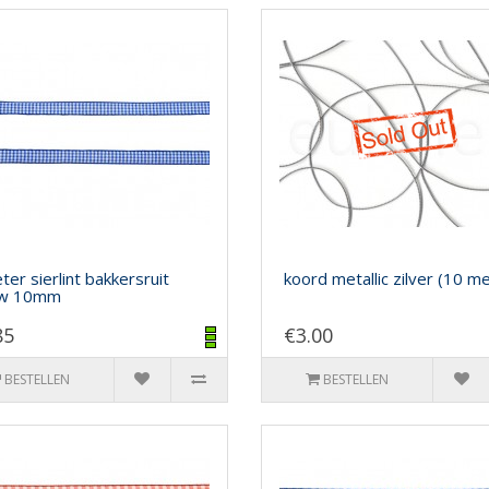
ter sierlint bakkersruit
koord metallic zilver (10 m
uw 10mm
85
€3.00
BESTELLEN
BESTELLEN