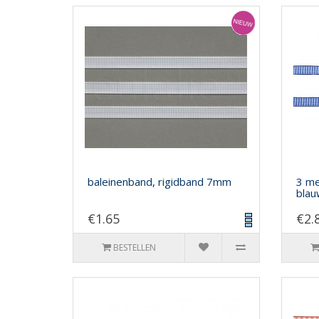
baleinenband, rigidband 7mm
3 me
bla
€1.65
€2.
BESTELLEN