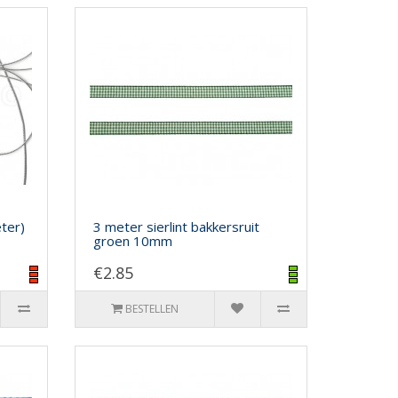
eter)
3 meter sierlint bakkersruit
groen 10mm
€2.85
BESTELLEN