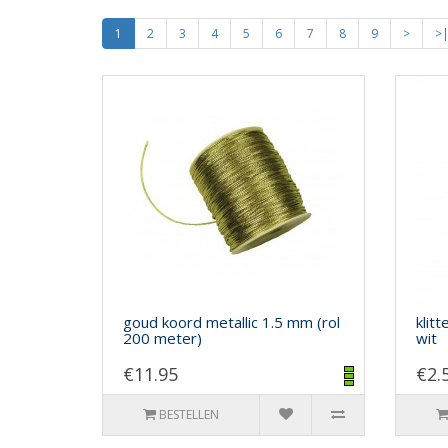
1
2
3
4
5
6
7
8
9
>
>
goud koord metallic 1.5 mm (rol
klit
200 meter)
wit
€11.95
€2.
BESTELLEN