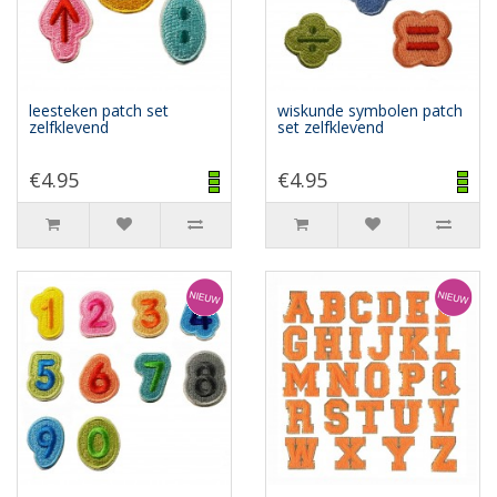
leesteken patch set
wiskunde symbolen patch
zelfklevend
set zelfklevend
€4.95
€4.95