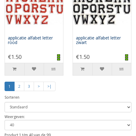
applicatie alfabet letter
applicatie alfabet letter
rood
zwart
€1.50
€1.50
1
2
3
>
>|
Sorteren
Weergeven:
Product 1 t/m 40 van de 99