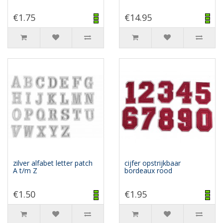
€1.75
€14.95
zilver alfabet letter patch
cijfer opstrijkbaar
A t/m Z
bordeaux rood
€1.50
€1.95