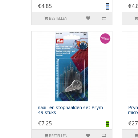
€4.85
€4.
BESTELLEN
naai- en stopnaalden set Prym
Prym
49 stuks
micr
€7.25
€27
BESTELLEN