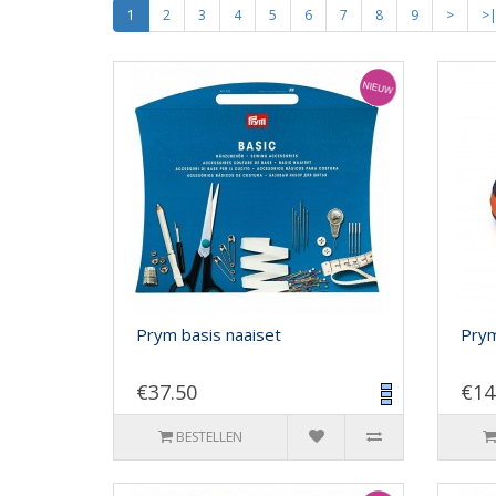
1
2
3
4
5
6
7
8
9
>
>
Prym basis naaiset
Prym
€37.50
€14
BESTELLEN