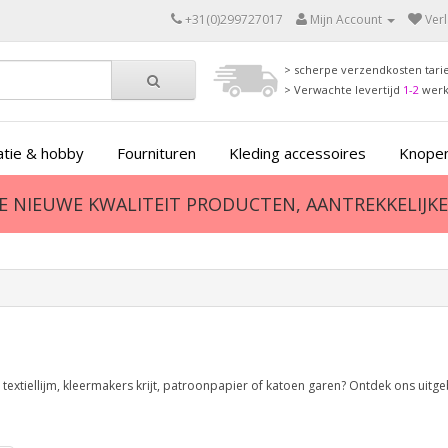
+31(0)299727017
Mijn Account
Verl
> scherpe verzendkosten tari
> Verwachte levertijd
1-2
wer
tie & hobby
Fournituren
Kleding accessoires
Knopen
ZE NIEUWE KWALITEIT PRODUCTEN, AANTREKKELIJKE 
textiellijm, kleermakers krijt, patroonpapier of katoen garen? Ontdek ons uitge