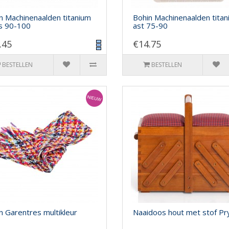
n Machinenaalden titanium
Bohin Machinenaalden tita
s 90-100
ast 75-90
.45
€14.75
BESTELLEN
BESTELLEN
n Garentres multikleur
Naaidoos hout met stof P