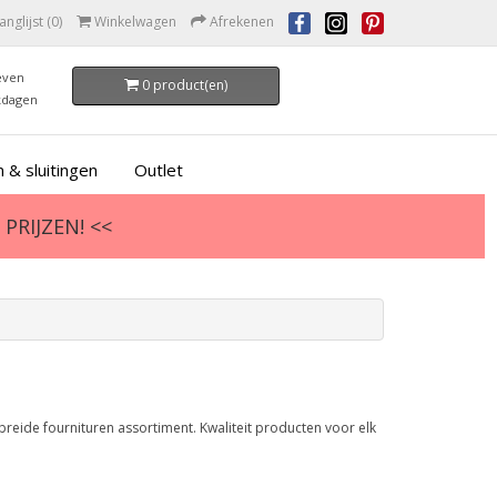
anglijst (0)
Winkelwagen
Afrekenen
even
0 product(en)
kdagen
 & sluitingen
Outlet
PRIJZEN! <<
breide fournituren assortiment. Kwaliteit producten voor elk