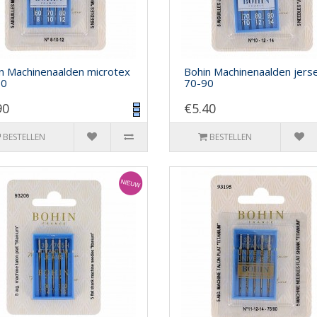
n Machinenaalden microtex
Bohin Machinenaalden jers
80
70-90
90
€5.40
BESTELLEN
BESTELLEN