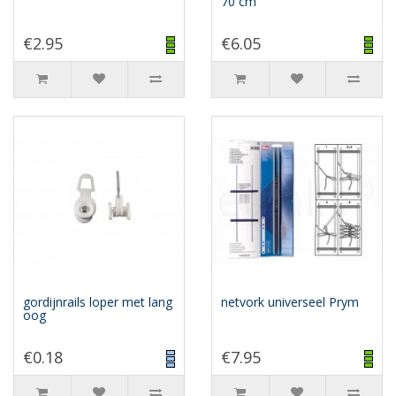
70 cm
€2.95
€6.05
gordijnrails loper met lang
netvork universeel Prym
oog
€0.18
€7.95