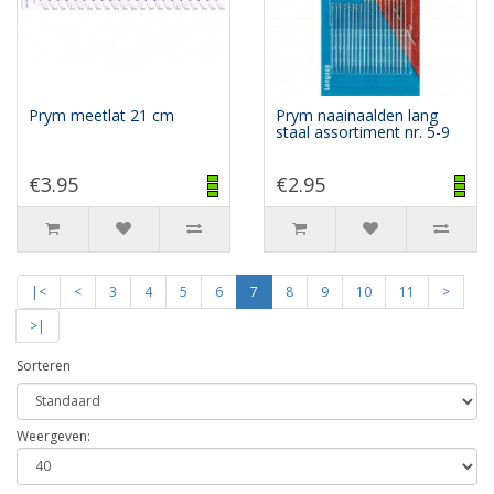
Prym meetlat 21 cm
Prym naainaalden lang
staal assortiment nr. 5-9
€3.95
€2.95
|<
<
3
4
5
6
7
8
9
10
11
>
>|
Sorteren
Weergeven: