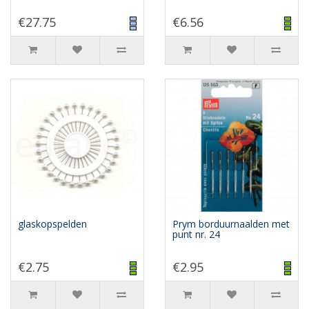
€27.75
€6.56
glaskopspelden
Prym borduurnaalden met
punt nr. 24
€2.75
€2.95