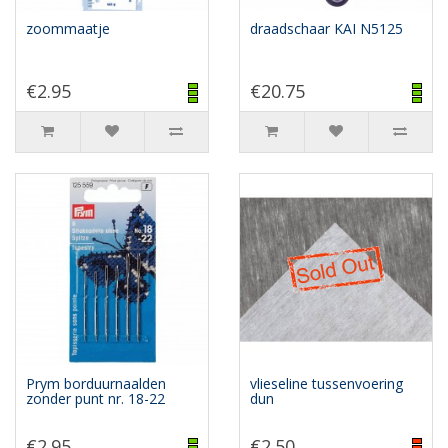
zoommaatje
draadschaar KAI N5125
€2.95
€20.75
Prym borduurnaalden
vlieseline tussenvoering
zonder punt nr. 18-22
dun
€2.95
€2.50