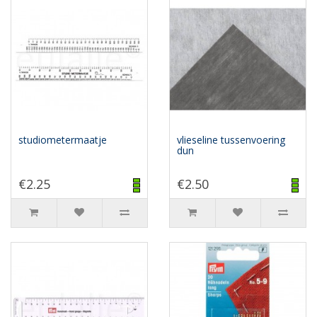
studiometermaatje
vlieseline tussenvoering
dun
€2.25
€2.50