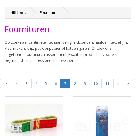
Home
Fournituren
Fournituren
Op zoek naar centimeter, schaar, veiligheidspelden, naalden, textiellijm,
kleermakers krijt, patroonpapier of katoen garen? Ontdek ons
uitgebreide fournituren assortiment. Kwaliteit producten voor elk
beginnend -en professioneel ontwerper.
|<
<
3
4
5
6
7
8
9
10
11
>
>|