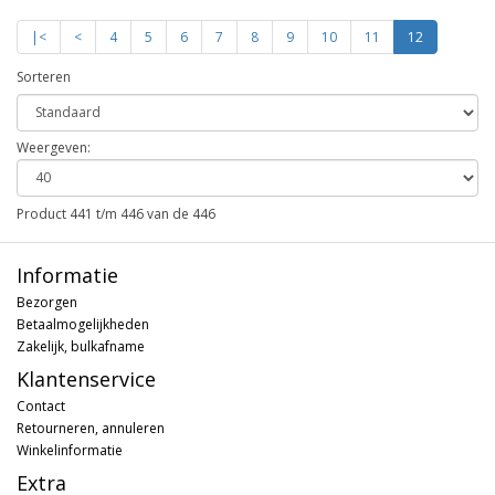
|<
<
4
5
6
7
8
9
10
11
12
Sorteren
Weergeven:
Product 441 t/m 446 van de 446
Informatie
Bezorgen
Betaalmogelijkheden
Zakelijk, bulkafname
Klantenservice
Contact
Retourneren, annuleren
Winkelinformatie
Extra