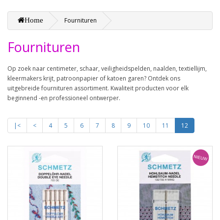
Home
Fournituren
Fournituren
Op zoek naar centimeter, schaar, veiligheidspelden, naalden, textiellijm,
kleermakers krijt, patroonpapier of katoen garen? Ontdek ons
uitgebreide fournituren assortiment. Kwaliteit producten voor elk
beginnend -en professioneel ontwerper.
|<
<
4
5
6
7
8
9
10
11
12