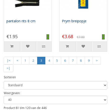
pantalon rits 8 cm
Prym breipopje
€1.95
€3.68
€7.00
|<
<
1
2
3
4
5
6
7
8
9
>
>|
Sorteren
Weergeven:
Product 81 t/m 120 van de 446