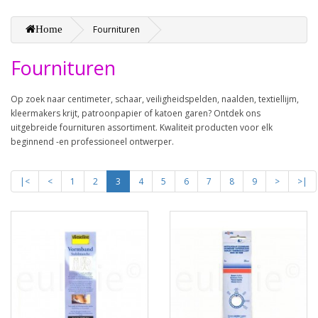
Home
Fournituren
Fournituren
Op zoek naar centimeter, schaar, veiligheidspelden, naalden, textiellijm,
kleermakers krijt, patroonpapier of katoen garen? Ontdek ons
uitgebreide fournituren assortiment. Kwaliteit producten voor elk
beginnend -en professioneel ontwerper.
|<
<
1
2
3
4
5
6
7
8
9
>
>|