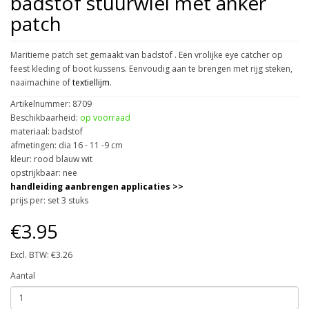
badstof stuurwiel met anker
patch
Maritieme patch set gemaakt van badstof . Een vrolijke eye catcher op
feest kleding of boot kussens. Eenvoudig aan te brengen met rijg steken,
naaimachine of
textiellijm
.
Artikelnummer: 8709
Beschikbaarheid:
op voorraad
materiaal: badstof
afmetingen: dia 16 - 11 -9 cm
kleur: rood blauw wit
opstrijkbaar: nee
handleiding aanbrengen applicaties >>
prijs per: set 3 stuks
€3.95
Excl. BTW: €3.26
Aantal