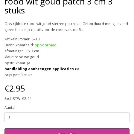
rood wit goud patch 3 cm 3
stuks
Opstrijkbare rood wit goud sterren patch set. Geborduurd met glanzend
garen feestelijk detail voor de carnavals outfit.
Artikelnummer: 8713
Beschikbaarheid:
op voorraad
afmetingen: 3 x 3 cm
kleur: rood wit goud
opstrijkbaar: ja
handleiding aanbrengen applicaties >>
prijs per: 3 stuks
€2.95
Excl. BTW: €2.44
Aantal