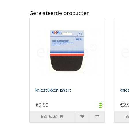
Gerelateerde producten
kniestukken zwart
knie
€2.50
€2.
BESTELLEN
B