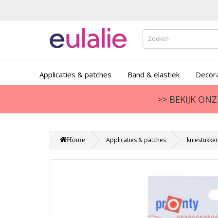
Applicaties & patches
Band & elastiek
Decora
>> BEKIJK ON
Home
Applicaties & patches
kniestukke