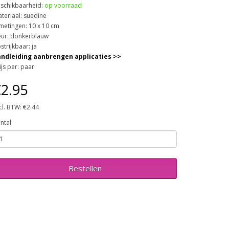
schikbaarheid:
op voorraad
teriaal: suedine
metingen: 10 x 10 cm
eur: donkerblauw
strijkbaar: ja
ndleiding aanbrengen applicaties >>
ijs per: paar
2.95
cl. BTW: €2.44
ntal
Bestellen