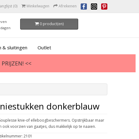
anglijst (0)
Winkelwagen
Afrekenen
even
0 product(en)
kdagen
 & sluitingen
Outlet
PRIJZEN! <<
kniestukken donkerblauw
Souplesse knie-of elleboogbeschermers. Opstrijkbaar maar
jn ook voorzien van gaatjes, dus makkelijk op te naaien.
tikelnummer: 2101