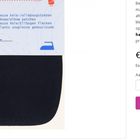
Be
ma
af
kl
op
ha
pr
€
Ex
Aa