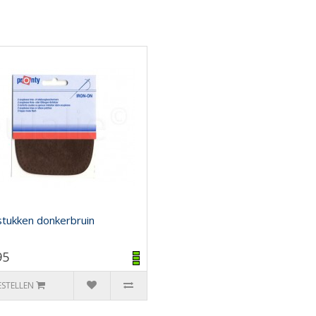
stukken donkerbruin
95
ESTELLEN