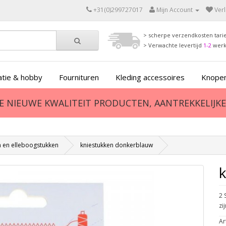
+31(0)299727017
Mijn Account
Verl
> scherpe verzendkosten tari
> Verwachte levertijd
1-2
wer
tie & hobby
Fournituren
Kleding accessoires
Knopen
ZE NIEUWE KWALITEIT PRODUCTEN, AANTREKKELIJKE 
n en elleboogstukken
kniestukken donkerblauw
2 
zi
Ar