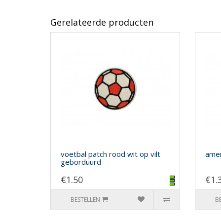
Gerelateerde producten
voetbal patch rood wit op vilt
amer
geborduurd
€1.50
€1.
BESTELLEN
B