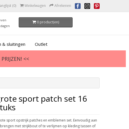
anglijst (0)
Winkelwagen
Afrekenen
even
0 product(en)
kdagen
 & sluitingen
Outlet
PRIJZEN! <<
rote sport patch set 16
tuks
ote sport opstrijk patches en emblemen set. Eenvoudig aan
 brengen met strijkbout of te verlijmen op kleding tassen of