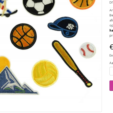
DI
Ar
Be
af
op
ha
pr
€
Ex
Aa