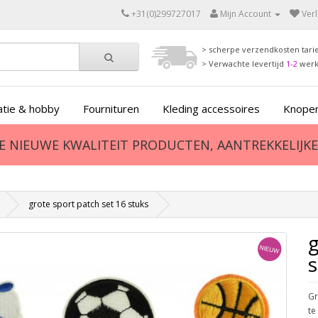
+31(0)299727017
Mijn Account
Verl
> scherpe verzendkosten tari
> Verwachte levertijd
1-2
wer
tie & hobby
Fournituren
Kleding accessoires
Knopen
ZE NIEUWE KWALITEIT PRODUCTEN, AANTREKKELIJKE 
grote sport patch set 16 stuks
g
s
Gr
te