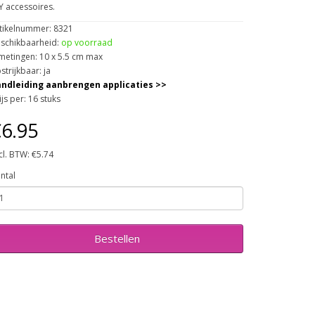
Y accessoires.
tikelnummer: 8321
schikbaarheid:
op voorraad
metingen: 10 x 5.5 cm max
strijkbaar: ja
ndleiding aanbrengen applicaties >>
ijs per: 16 stuks
6.95
cl. BTW: €5.74
ntal
Bestellen