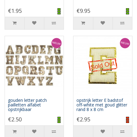
€1.95
€9.95
gouden letter patch
opstrijk letter E badstof
pailletten alfabet
off-white met goud glitter
opstrijkbaar
rand 8 x 8 cm
€2.50
€2.95