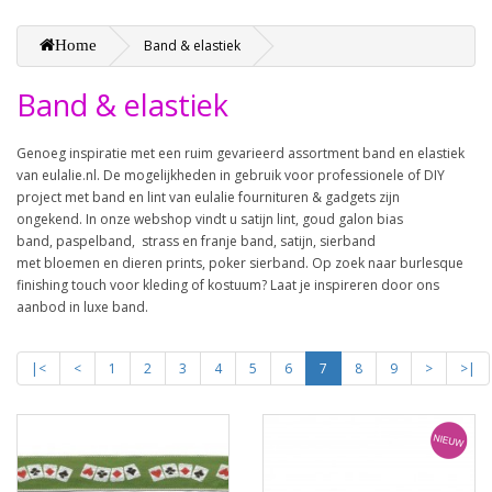
Home
Band & elastiek
Band & elastiek
Genoeg inspiratie met een ruim gevarieerd assortment band en elastiek
van eulalie.nl. De mogelijkheden in gebruik voor professionele of DIY
project met band en lint van eulalie fournituren & gadgets zijn
ongekend. In onze webshop vindt u satijn lint, goud galon bias
band, paspelband, strass en franje band, satijn, sierband
met bloemen en dieren prints, poker sierband. Op zoek naar burlesque
finishing touch voor kleding of kostuum? Laat je inspireren door ons
aanbod in luxe band.
|<
<
1
2
3
4
5
6
7
8
9
>
>|