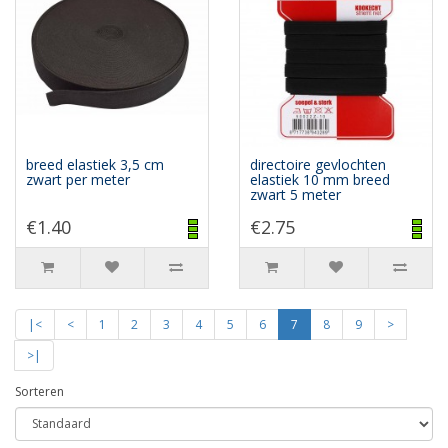
breed elastiek 3,5 cm
directoire gevlochten
zwart per meter
elastiek 10 mm breed
zwart 5 meter
€1.40
€2.75
|<
<
1
2
3
4
5
6
7
8
9
>
>|
Sorteren