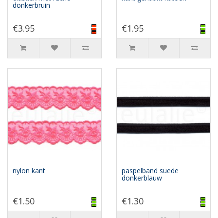
donkerbruin
€3.95
€1.95
nylon kant
paspelband suede
donkerblauw
€1.50
€1.30