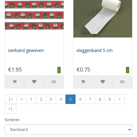
sierband geweven
vlaggenband 5 cm
€1.95
€0.75
|<
<
1
2
3
4
5
6
7
8
9
>
>|
Sorteren