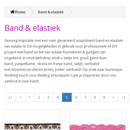
Home
Band & elastiek
Band & elastiek
Genoeg inspiratie met een ruim gevarieerd assortment band en elastiek
van eulalie.nl. De mogelijkheden in gebruik voor professionele of DIY
project met band en lint van eulalie fournituren & gadgets zijn
ongekend. In onze webshop vindt u satijn lint, goud galon bias
band, paspelband, strass en franje band, satijn, sierband
met bloemen en dieren prints, poker sierband. Op zoek naar burlesque
finishing touch voor kleding of kostuum? Laat je inspireren door ons
aanbod in luxe band.
|<
<
1
2
3
4
5
6
7
8
9
>
>|