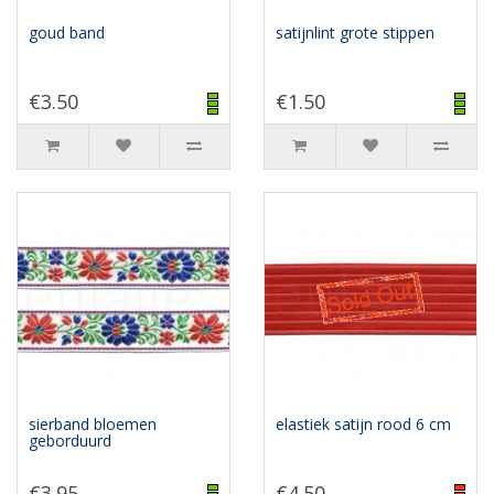
goud band
satijnlint grote stippen
€3.50
€1.50
sierband bloemen
elastiek satijn rood 6 cm
geborduurd
€3.95
€4.50