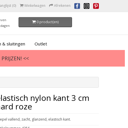
anglijst (0)
Winkelwagen
Afrekenen
even
0 product(en)
kdagen
 & sluitingen
Outlet
PRIJZEN! <<
lastisch nylon kant 3 cm
ard roze
epel vallend, zacht, glanzend, elastisch kant.