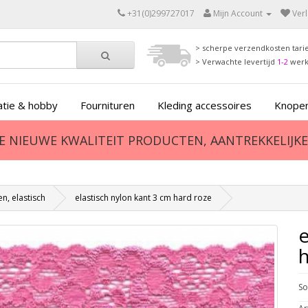
+31(0)299727017
Mijn Account
Verl
> scherpe verzendkosten tari
> Verwachte levertijd
1-2
wer
tie & hobby
Fournituren
Kleding accessoires
Knopen
ZE NIEUWE KWALITEIT PRODUCTEN, AANTREKKELIJKE 
n, elastisch
elastisch nylon kant 3 cm hard roze
e
h
So