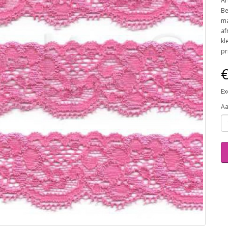
Ar
Be
ma
af
kl
pr
€
Ex
Aa