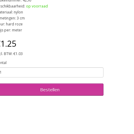
tikelnummer: 4256
schikbaarheid:
op voorraad
teriaal: nylon
metingen: 3 cm
eur: hard roze
ijs per: meter
1.25
cl. BTW: €1.03
ntal
Bestellen