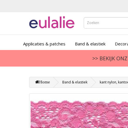
Applicaties & patches
Band & elastiek
Decora
>> BEKIJK ON
Home
Band & elastiek
kant nylon, kantoe