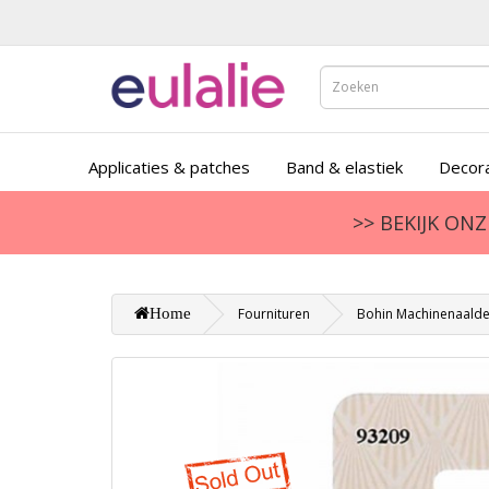
Applicaties & patches
Band & elastiek
Decora
>> BEKIJK ON
Home
Fournituren
Bohin Machinenaalden