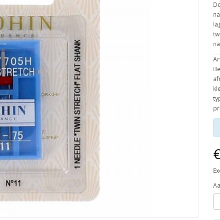
Do
na
la
tw
na
Ar
Be
af
kl
ty
pr
€
Ex
Aa