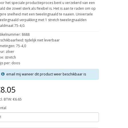
or het speciale productieproces bent u verzekerd van een
ald die zowel sterk als flexibel is. Het is aan te raden om op
gere snelheid met een tweelingnaald te naaien. Universele
eelingnaald verpakking met 1 stretch tweelingnaalden
aldmaat 75-4,0.
tikelnummer: 8688
schikbaarheid: tijdelijk niet leverbaar
metingen: 75-4,0
eur: zilver
pe: stretch
ijs per: doos
email mij waneer dit product weer beschikbaar is
8.05
cl. BTW: €6.65
ntal