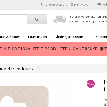
+31(0)299727017
Mijn Account
Verl
> scherpe verzendkosten tari
> Verwachte levertijd
1-2
wer
tie & hobby
Fournituren
Kleding accessoires
Knopen
ZE NIEUWE KWALITEIT PRODUCTEN, AANTREKKELIJKE 
 tweeling stretch 75-4,0
t
De
st