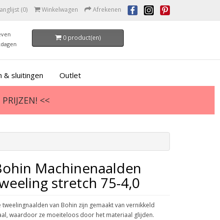
anglijst (0)
Winkelwagen
Afrekenen
even
0 product(en)
kdagen
 & sluitingen
Outlet
PRIJZEN! <<
Bohin Machinenaalden
weeling stretch 75-4,0
 tweelingnaalden van Bohin zijn gemaakt van vernikkeld
aal, waardoor ze moeiteloos door het materiaal glijden.