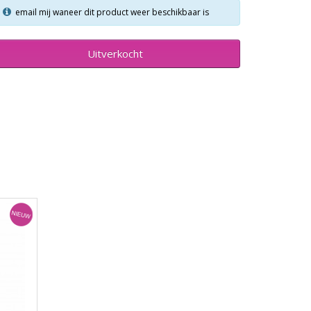
email mij waneer dit product weer beschikbaar is
Uitverkocht