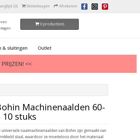
anglijst (0)
Winkelwagen
Afrekenen
even
0 product(en)
kdagen
 & sluitingen
Outlet
PRIJZEN! <<
Bohin Machinenaalden 60-
 10 stuks
 universele naaimachinenaalden van Bohin zijn gemaakt van
rnikkeld staal, waardoor ze moeiteloos door het materiaal