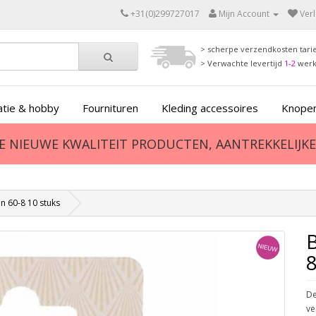
+31(0)299727017
Mijn Account
Verl
> scherpe verzendkosten tari
> Verwachte levertijd
1-2
wer
tie & hobby
Fournituren
Kleding accessoires
Knopen
ZE NIEUWE KWALITEIT PRODUCTEN, AANTREKKELIJKE 
n 60-8 10 stuks
8
De
ve