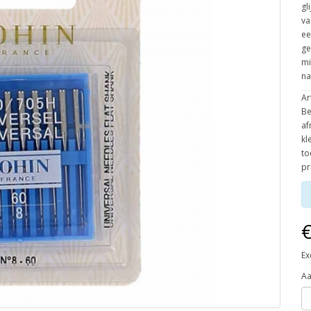
gl
va
ee
ge
mi
na
Ar
Be
af
kl
to
pr
€
Ex
Aa