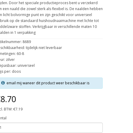
ijden. Door het speciale productieproces bent u verzekerd
n een naald die zowel sterk als flexibel is. De naalden hebben
n licht bolvormige punt en zijn geschikt voor universeel
bruik op de standaard huishoudnaaimachine met lichte tot
ddelzware stoffen. Verkrijgbaar in verschillende maten 10
alden in 1 verpakking
tikelnummer: 8689
schikbaarheid: tijdelijk niet leverbaar
metingen: 60-8
eur: zilver
epasbaar: universeel
ijs per: doos
email mij waneer dit product weer beschikbaar is
8.70
cl. BTW: €7.19
ntal