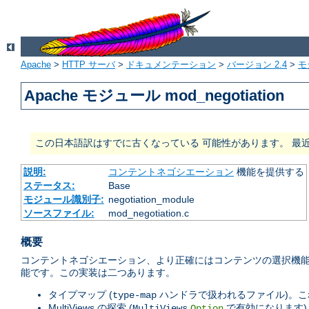
Apache
>
HTTP サーバ
>
ドキュメンテーション
>
バージョン 2.4
>
モ
Apache モジュール mod_negotiation
この日本語訳はすでに古くなっている 可能性があります。 最
説明:
コンテントネゴシエーション
機能を提供する
ステータス:
Base
モジュール識別子:
negotiation_module
ソースファイル:
mod_negotiation.c
概要
コンテントネゴシエーション、より正確にはコンテンツの選択機能
能です。この実装は二つあります。
タイプマップ (
ハンドラで扱われるファイル)。これは
type-map
MultiViews の探索 (
で有効になります)
MultiViews
Option