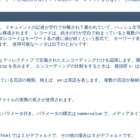
す。 ドキュメントの記述が空行で分離されて書かれていて、ハッシュ文字 (
ら構成されます。 レコードは、続きの行が空白で始まっていると複数の
ヘッダレコードはキーワード名の後に値が続くという形式で、 キーワード
ます。 使用可能なヘッダは以下のとおりです:
ディレクティブ で定義されたエンコーディングだけを認識します。通常 c
g
を含みます。 エンコーディングの比較をするときは、接頭辞
は
zip
x-
されている言語の種類。例えば、
は英語を表します。 複数の言語が格納
en
、ファイルの実際の長さが使用されます。
なパラメータ付き。パラメータの構文は
で、メディアタイ
name=value
では 2 がデフォルトで、その他の場合は 0 がデフォルトです。
/html