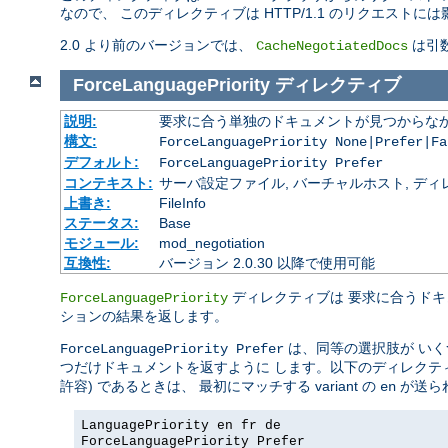
なので、 このディレクティブは HTTP/1.1 のリクエストに
2.0 より前のバージョンでは、
は引数
CacheNegotiatedDocs
ForceLanguagePriority
ディレクティブ
説明:
要求に合う単独のドキュメントが見つからな
構文:
ForceLanguagePriority None|Prefer|Fa
デフォルト:
ForceLanguagePriority Prefer
コンテキスト:
サーバ設定ファイル, バーチャルホスト, ディレクトリ
上書き:
FileInfo
ステータス:
Base
モジュール:
mod_negotiation
互換性:
バージョン 2.0.30 以降で使用可能
ディレクティブは 要求に合うド
ForceLanguagePriority
ションの結果を返します。
は、同等の選択肢が いくつかあ
ForceLanguagePriority Prefer
つだけドキュメントを返すように します。以下のディレク
許容) であるときは、 最初にマッチする variant の
が送ら
en
LanguagePriority en fr de
ForceLanguagePriority Prefer