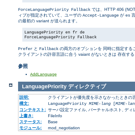
では、HTTP 406 (N
ForceLanguagePriority Fallback
ィブが指定されていて、ユーザの
が
言
Accept-Language
es
の最初の variant が送られます。
LanguagePriority en fr de
ForceLanguagePriority Fallback
と
の両方のオプションを 同時に指定すること
Prefer
Fallback
クライアントの許容言語に合う vaiant がないときは 存
参照
AddLanguage
LanguagePriority
ディレクティブ
説明:
クライアントが優先度を示さなかったときの言語の 
構文:
LanguagePriority
MIME-lang
[
MIME-lan
コンテキスト:
サーバ設定ファイル, バーチャルホスト, ディレクトリ
上書き:
FileInfo
ステータス:
Base
モジュール:
mod_negotiation