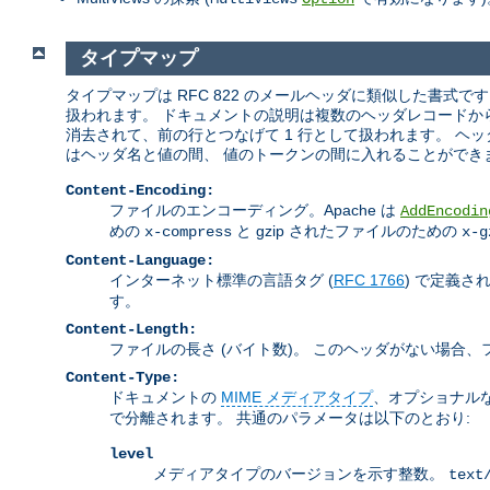
タイプマップ
タイプマップは RFC 822 のメールヘッダに類似した書式で
扱われます。 ドキュメントの説明は複数のヘッダレコードか
消去されて、前の行とつなげて 1 行として扱われます。 
はヘッダ名と値の間、 値のトークンの間に入れることができ
Content-Encoding:
ファイルのエンコーディング。Apache は
AddEncodin
めの
と gzip されたファイルのための
x-compress
x-g
Content-Language:
インターネット標準の言語タグ (
RFC 1766
) で定義
す。
Content-Length:
ファイルの長さ (バイト数)。 このヘッダがない場合
Content-Type:
ドキュメントの
MIME メディアタイプ
、オプショナル
で分離されます。 共通のパラメータは以下のとおり:
level
メディアタイプのバージョンを示す整数。
text