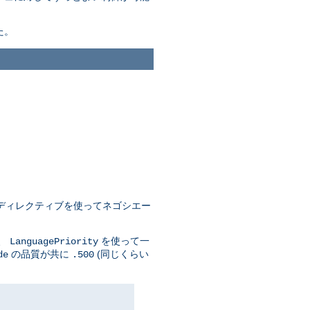
た。
ディレクティブを使ってネゴシエー
に、
を使って一
LanguagePriority
の品質が共に
(同じくらい
de
.500