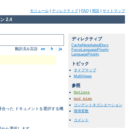
モジュール
|
ディレクティブ
|
FAQ
|
用語
|
サイトマップ
 2.4
ディレクティブ
CacheNegotiatedDocs
翻訳済み言語:
en
|
fr
|
ja
ForceLanguagePriority
LanguagePriority
トピック
タイプマップ
MultiViews
参照
Options
mod_mime
コンテントネゴシエーション
番合った ドキュメントを選択する機
環境変数
コメント
果から選択します。