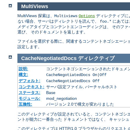
MultiViews
MultiViews 探索は、
ディレクティブに
Multiviews
Options
ない
場合、サーバはディレクトリを読んで、
にあては
foo.*
メディアタイプとコンテントエンコーディングは、 そのファ
選び、 そのドキュメントを返します。
ファイルを選択する際に、関連するコンテントネゴシエーシ
設定します。
CacheNegotiatedDocs
ディレクティブ
説明:
コンテントネゴシエーションされたドキュメ
構文:
CacheNegotiatedDocs On|Off
デフォルト:
CacheNegotiatedDocs Off
コンテキスト:
サーバ設定ファイル, バーチャルホスト
ステータス:
Base
モジュール:
mod_negotiation
互換性:
バージョン 2.0で構文が変わりました
このディレクティブが設定されていると、コンテントネゴシエ
ントが能力に一番合った ドキュメントではなく、 キャッシ
このディレクティブは HTTP/1.0 ブラウザからのリクエス