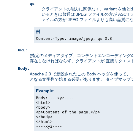
qs
クライアントの能力に関係なく、variant を他
いるときは普通は JPEG ファイルの方が ASCI
ァイルの方が JPEG ファイルよりも高い品質
例
Content-Type: image/jpeg; qs=0.8
URI:
(指定のメディアタイプ、コンテントエンコーディングの) v
存在しなければならず、クライアントが 直接リクエス
Body:
Apache 2.0 で新設されたこの Body ヘッダ
となる文字列で始まる必要があります。 タイプマップ
Example:
Body:----xyz----
<html>
<body>
<p>Content of the page.</p>
</body>
</html>
----xyz----