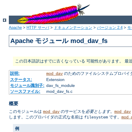
Apache
>
HTTP サーバ
>
ドキュメンテーション
>
バージョン 2.4
>
モ
Apache モジュール mod_dav_fs
この日本語訳はすでに古くなっている 可能性があります。 最
説明:
のためのファイルシステムプロバイ
mod_dav
ステータス:
Extension
モジュール識別子:
dav_fs_module
ソースファイル:
mod_dav_fs.c
概要
このモジュールは
のサービスを
必要とします
。
mod_dav
mod_dav
します。このプロバイダの正式な名前は
です。
filesystem
mod_
例