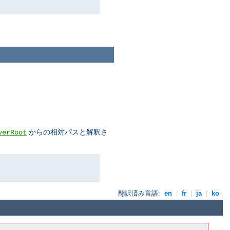
からの相対パスと解釈さ
verRoot
翻訳済み言語:
en
|
fr
|
ja
|
ko