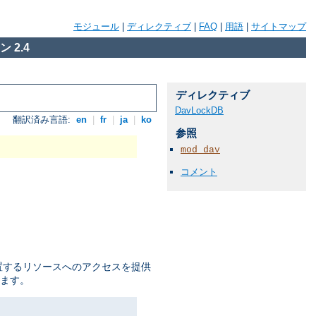
モジュール
|
ディレクティブ
|
FAQ
|
用語
|
サイトマップ
 2.4
ディレクティブ
DavLockDB
翻訳済み言語:
en
|
fr
|
ja
|
ko
参照
mod_dav
コメント
置するリソースへのアクセスを提供
ます。