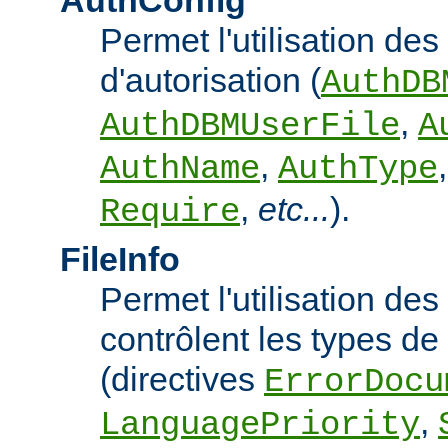
AuthConfig
Permet l'utilisation des
d'autorisation (
AuthDB
,
AuthDBMUserFile
A
,
AuthName
AuthType
,
etc...
).
Require
FileInfo
Permet l'utilisation des
contrôlent les types d
(directives
ErrorDocu
,
LanguagePriority