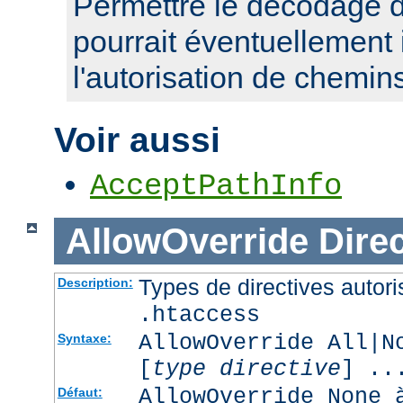
Permettre le décodage 
pourrait éventuellement 
l'autorisation de chemin
Voir aussi
AcceptPathInfo
AllowOverride
Direc
Types de directives autori
Description:
.htaccess
AllowOverride All|N
Syntaxe:
[
type directive
] ..
AllowOverride None 
Défaut: