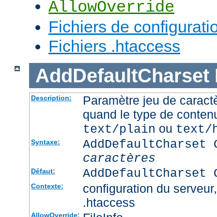
AllowOverride
Fichiers de configurati
Fichiers .htaccess
AddDefaultCharset
Paramètre jeu de caractè
Description:
quand le type de conten
ou
text/plain
text/
AddDefaultCharset 
Syntaxe:
caractères
AddDefaultCharset 
Défaut:
configuration du serveur, 
Contexte:
.htaccess
AllowOverride: