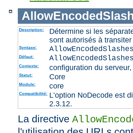
AllowEncodedSlas
Détermine si les sépara
Description:
sont autorisés à transite
AllowEncodedSlashe
Syntaxe:
AllowEncodedSlashe
Défaut:
configuration du serveur, 
Contexte:
Core
Statut:
core
Module:
L'option NoDecode est di
Compatibilité:
2.3.12.
La directive
AllowEncod
l'utilisation des URLs co