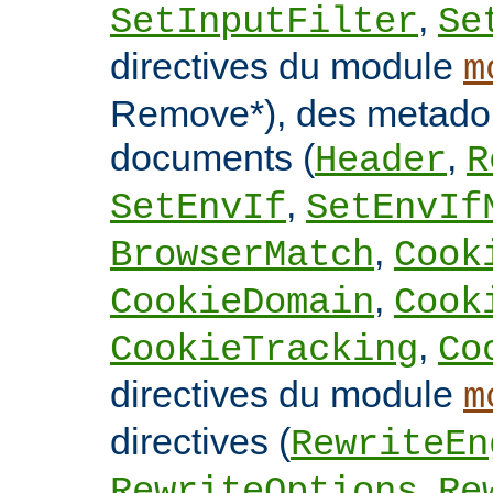
,
SetInputFilter
Se
directives du module
m
Remove*), des metado
documents (
,
Header
R
,
SetEnvIf
SetEnvIf
,
BrowserMatch
Cook
,
CookieDomain
Cook
,
CookieTracking
Co
directives du module
m
directives (
RewriteEn
,
RewriteOptions
Re