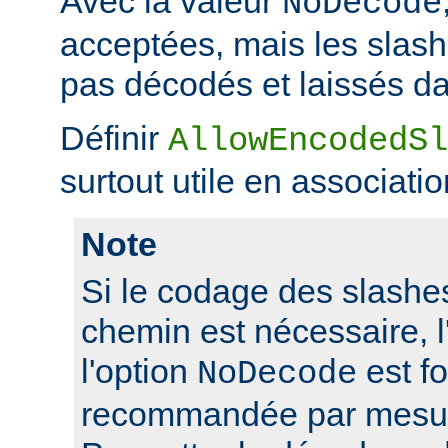
Avec la valeur
NoDecode
acceptées, mais les slas
pas décodés et laissés da
Définir
AllowEncodedSl
surtout utile en associati
Note
Si le codage des slashes
chemin est nécessaire, l'
l'option
est f
NoDecode
recommandée par mesure