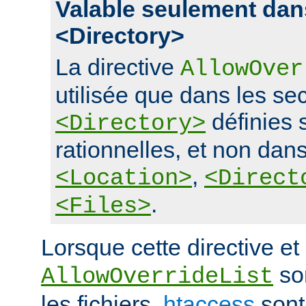
Valable seulement dan
<Directory>
La directive
AllowOver
utilisée que dans les se
définies 
<Directory>
rationnelles, et non dans
,
<Location>
<Direct
.
<Files>
Lorsque cette directive et 
son
AllowOverrideList
les fichiers
.htaccess
sont