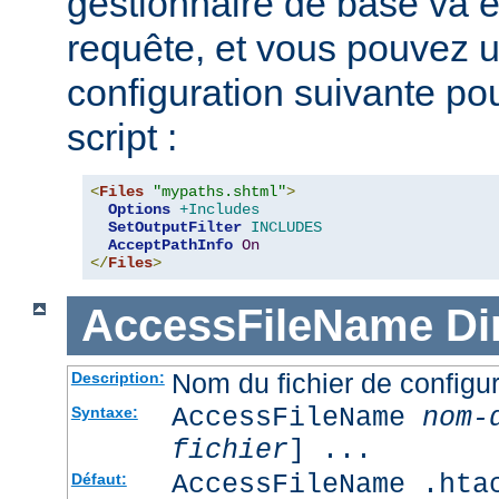
gestionnaire de base va e
requête, et vous pouvez ut
configuration suivante pour
script :
<
Files
"mypaths.shtml"
>
Options
+Includes
SetOutputFilter
INCLUDES
AcceptPathInfo
On
</
Files
>
AccessFileName
Di
Nom du fichier de configur
Description:
AccessFileName
nom-
Syntaxe:
fichier
] ...
AccessFileName .hta
Défaut: