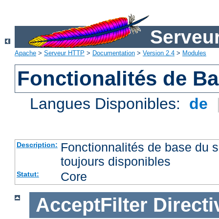
Serveu
Apache
>
Serveur HTTP
>
Documentation
>
Version 2.4
>
Modules
Fonctionalités de B
Langues Disponibles:
de
Fonctionnalités de base du
Description:
toujours disponibles
Core
Statut:
AcceptFilter
Directi